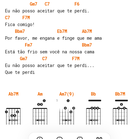
Gm7
C7
F6
C7
F7M
Bbm7
Eb7M
Ab7M
Fm7
Bbm7
Gm7
C7
F7M
Eu não posso aceitar que te perdi... 

Ab7M
Am
Am7(9)
Bb
Bb7M
5