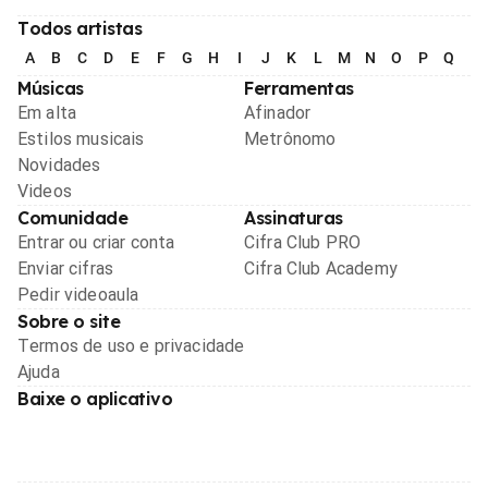
Todos artistas
A
B
C
D
E
F
G
H
I
J
K
L
M
N
O
P
Q
R
Músicas
Ferramentas
Em alta
Afinador
Estilos musicais
Metrônomo
Novidades
Videos
Comunidade
Assinaturas
Entrar ou criar conta
Cifra Club PRO
Enviar cifras
Cifra Club Academy
Pedir videoaula
Sobre o site
Termos de uso e privacidade
Ajuda
Baixe o aplicativo