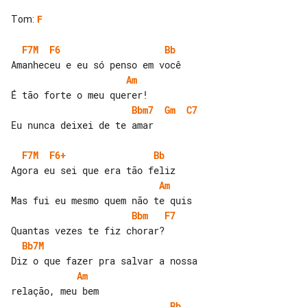
Tom
:
F
F7M
F6
Bb
Am
Bbm7
Gm
C7
Eu nunca deixei de te amar

F7M
F6+
Bb
Am
Bbm
F7
Bb7M
Am
Bb