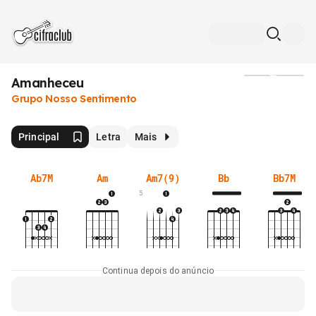
Amanheceu
Mídia
Grupo Nosso Sentimento
Principal
Letra
Mais
Ab7M
Am
Am7(9)
Bb
Bb7M
5
Continua depois do anúncio