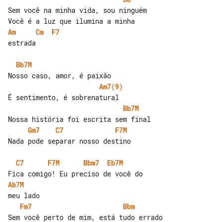
Sem você na minha vida, sou ninguém

Am
Cm
F7
estrada

Bb7M
Am7(9)
Bb7M
Gm7
C7
F7M
Nada pode separar nosso destino

C7
F7M
Bbm7
Eb7M
Ab7M
Fm7
Bbm