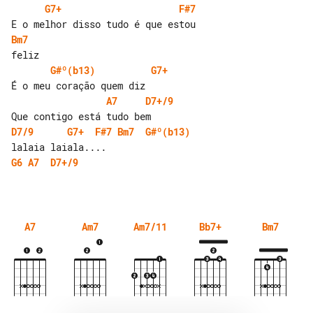
G7+
F#7
Bm7
G#º(b13)
G7+
A7
D7+/9
D7/9
G7+
F#7
Bm7
G#º(b13)
G6
A7
D7+/9
A7
Am7
Am7/11
Bb7+
Bm7