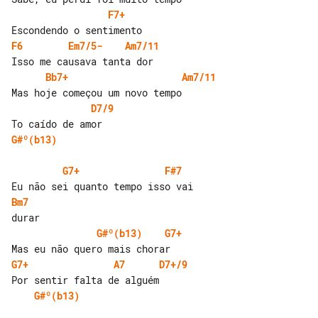
F7+
F6
Em7/5-
Am7/11
Bb7+
Am7/11
D7/9
G#º(b13)
G7+
F#7
Bm7
G#º(b13)
G7+
G7+
A7
D7+/9
G#º(b13)