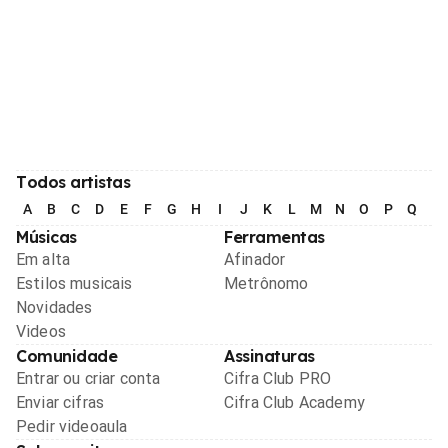
Todos artistas
A
B
C
D
E
F
G
H
I
J
K
L
M
N
O
P
Q
R
Músicas
Ferramentas
Em alta
Afinador
Estilos musicais
Metrônomo
Novidades
Videos
Comunidade
Assinaturas
Entrar ou criar conta
Cifra Club PRO
Enviar cifras
Cifra Club Academy
Pedir videoaula