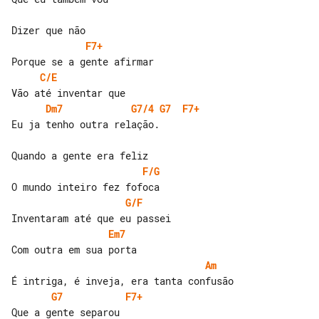
F7+
C/E
Dm7
G7/4
G7
F7+
Eu ja tenho outra relação.

F/G
G/F
Em7
Am
G7
F7+
Que a gente separou
