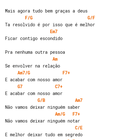
F/G
G/F
Em7
Ficar contigo escondido

Am
Am7/G
F7+
G7
C7+
G/B
Am7
Am/G
F7+
C/E