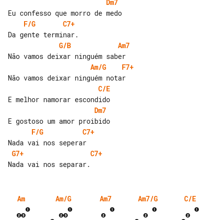
Dm7
F/G
C7+
G/B
Am7
Am/G
F7+
C/E
Dm7
F/G
C7+
G7+
C7+
Am
Am/G
Am7
Am7/G
C/E