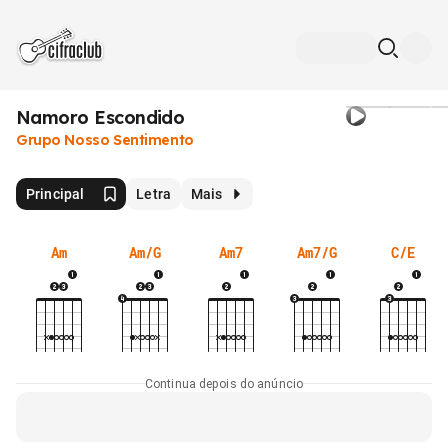
Namoro Escondido
Grupo Nosso Sentimento
Principal
Letra
Mais
Am
Am/G
Am7
Am7/G
C/E
Continua depois do anúncio