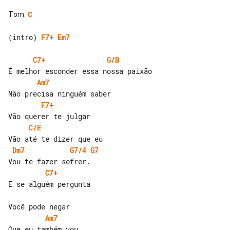
Tom
:
C
(intro) 
F7+
Em7
C7+
G/B
Am7
F7+
C/E
Dm7
G7/4
G7
C7+
E se alguém pergunta

Am7
Que eu também vou
