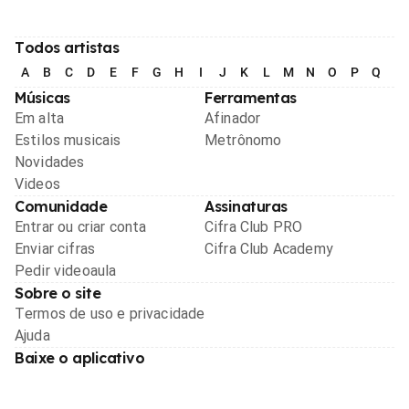
Todos artistas
A
B
C
D
E
F
G
H
I
J
K
L
M
N
O
P
Q
R
Músicas
Ferramentas
Em alta
Afinador
Estilos musicais
Metrônomo
Novidades
Videos
Comunidade
Assinaturas
Entrar ou criar conta
Cifra Club PRO
Enviar cifras
Cifra Club Academy
Pedir videoaula
Sobre o site
Termos de uso e privacidade
Ajuda
Baixe o aplicativo