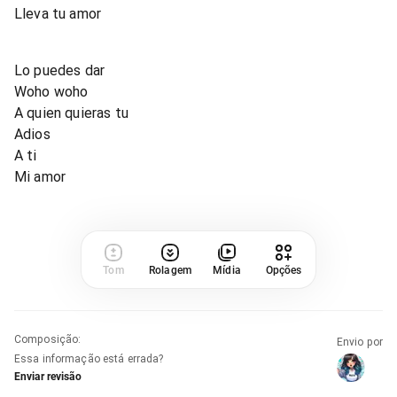
Lleva tu amor
Lo puedes dar
Woho woho
A quien quieras tu
Adios
A ti
Mi amor
Tom
Rolagem
Mídia
Opções
Composição
:
Envio por
Essa informação está errada?
Enviar revisão