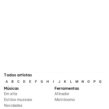
Todos artistas
A
B
C
D
E
F
G
H
I
J
K
L
M
N
O
P
Q
R
Músicas
Ferramentas
Em alta
Afinador
Estilos musicais
Metrônomo
Novidades