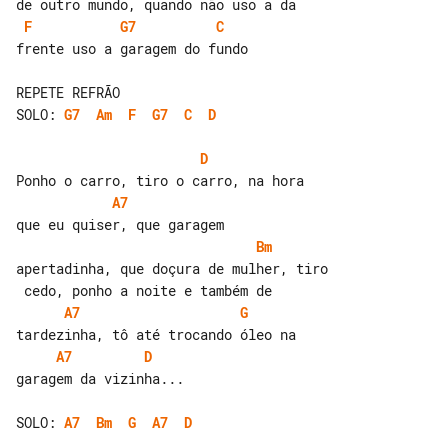
F
G7
C
frente uso a garagem do fundo

SOLO: 
G7
Am
F
G7
C
D
D
A7
Bm
apertadinha, que doçura de mulher, tiro

A7
G
A7
D
garagem da vizinha...

SOLO: 
A7
Bm
G
A7
D