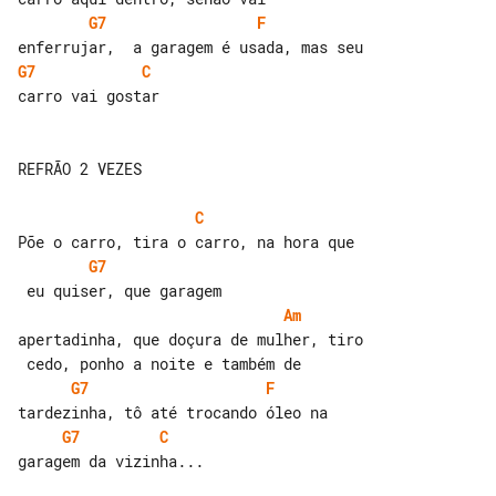
G7
F
G7
C
carro vai gostar

REFRÃO 2 VEZES

C
G7
Am
apertadinha, que doçura de mulher, tiro

G7
F
G7
C
garagem da vizinha...
