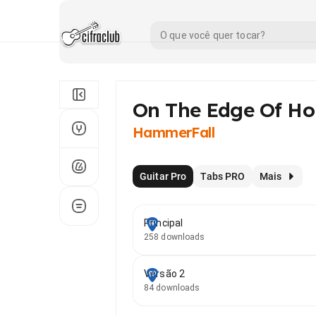
On The Edge Of Ho
HammerFall
Guitar Pro
Tabs PRO
Mais
Principal
258 downloads
Versão 2
84 downloads