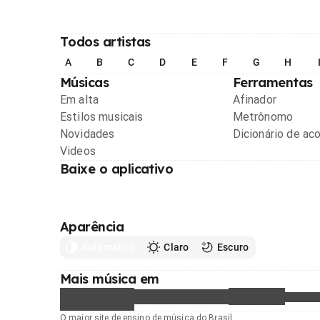
Todos artistas
A
B
C
D
E
F
G
H
Músicas
Ferramentas
Em alta
Afinador
Estilos musicais
Metrônomo
Novidades
Dicionário de ac
Videos
Baixe o aplicativo
Aparência
Automático
Claro
Escuro
Mais música em
O maior site de ensino de música do Brasil