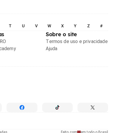
T
U
V
W
X
Y
Z
#
as
Sobre o site
PRO
Termos de uso e privacidade
Academy
Ajuda
radas
Feito com
em todo o Brasil