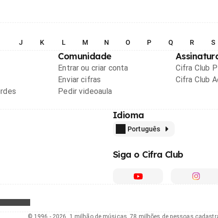
I
J
K
L
M
N
O
P
Q
R
S
Comunidade
Assinatur
Entrar ou criar conta
Cifra Club 
Enviar cifras
Cifra Club 
ordes
Pedir videoaula
Idioma
Português
Siga o Cifra Club
© 1996 - 2026, 1 milhão de músicas, 78 milhões de pessoas cadast