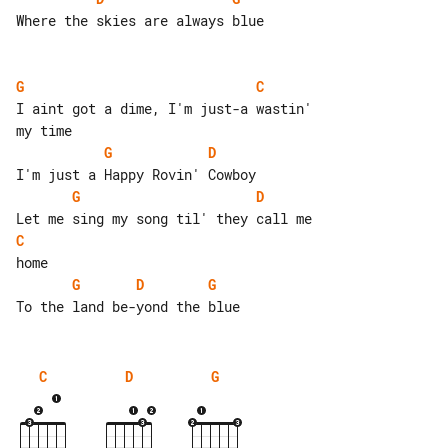
Where the skies are always blue

G
C
I aint got a dime, I'm just-a wastin' 

G
D
G
D
C
G
D
G
C
D
G