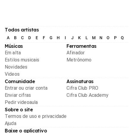
Todos artistas
A
B
C
D
E
F
G
H
I
J
K
L
M
N
O
P
Q
R
Músicas
Ferramentas
Em alta
Afinador
Estilos musicais
Metrônomo
Novidades
Videos
Comunidade
Assinaturas
Entrar ou criar conta
Cifra Club PRO
Enviar cifras
Cifra Club Academy
Pedir videoaula
Sobre o site
Termos de uso e privacidade
Ajuda
Baixe o aplicativo