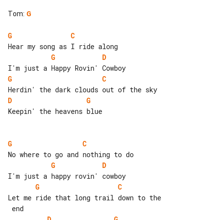
Tom
:
G
G
C
G
D
G
C
D
G
Keepin' the heavens blue

G
C
G
D
G
C
Let me ride that long trail down to the

D
G