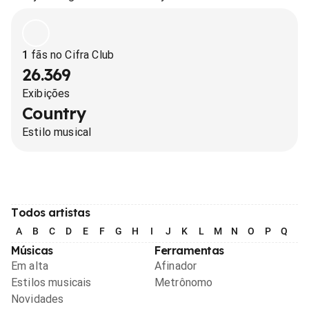
1
fãs no Cifra Club
26.369
Exibições
Country
Estilo musical
Todos artistas
A
B
C
D
E
F
G
H
I
J
K
L
M
N
O
P
Q
R
Músicas
Ferramentas
Em alta
Afinador
Estilos musicais
Metrônomo
Novidades