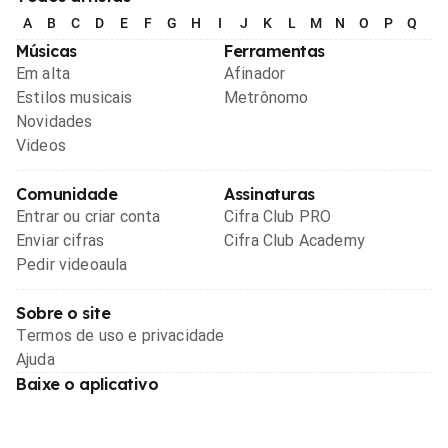
A
B
C
D
E
F
G
H
I
J
K
L
M
N
O
P
Q
R
Músicas
Ferramentas
Em alta
Afinador
Estilos musicais
Metrônomo
Novidades
Videos
Comunidade
Assinaturas
Entrar ou criar conta
Cifra Club PRO
Enviar cifras
Cifra Club Academy
Pedir videoaula
Sobre o site
Termos de uso e privacidade
Ajuda
Baixe o aplicativo