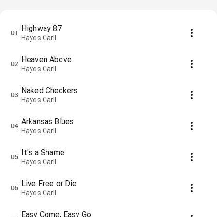
Highway 87
01
Hayes Carll
Heaven Above
02
Hayes Carll
Naked Checkers
03
Hayes Carll
Arkansas Blues
04
Hayes Carll
It's a Shame
05
Hayes Carll
Live Free or Die
06
Hayes Carll
Easy Come, Easy Go