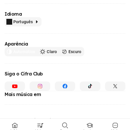
Idioma
Português
Aparência
Automático
Claro
Escuro
Siga o Cifra Club
Mais música em
Feito com
em todo o Brasil
© 1996 - 2026, o maior site de ensino de música do Brasil