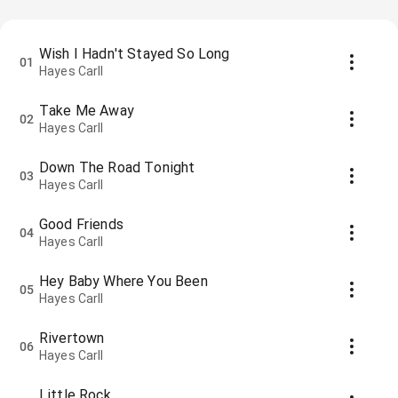
Wish I Hadn't Stayed So Long
01
Hayes Carll
Take Me Away
02
Hayes Carll
Down The Road Tonight
03
Hayes Carll
Good Friends
04
Hayes Carll
Hey Baby Where You Been
05
Hayes Carll
Rivertown
06
Hayes Carll
Little Rock