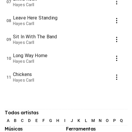
07
Hayes Carll
Leave Here Standing
08
Hayes Carll
Sit In With The Band
09
Hayes Carll
Long Way Home
10
Hayes Carll
Chickens
11
Hayes Carll
Todos artistas
A
B
C
D
E
F
G
H
I
J
K
L
M
N
O
P
Q
R
Músicas
Ferramentas