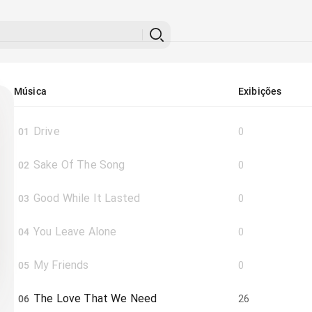
Música
Exibições
Drive
01
0
Sake Of The Song
02
0
Good While It Lasted
03
0
You Leave Alone
04
0
My Friends
05
0
The Love That We Need
06
26