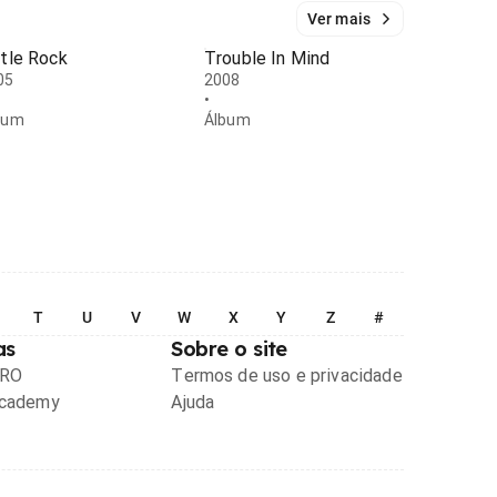
Ver mais
ttle Rock
Trouble In Mind
05
2008
•
bum
Álbum
T
U
V
W
X
Y
Z
#
as
Sobre o site
PRO
Termos de uso e privacidade
Academy
Ajuda