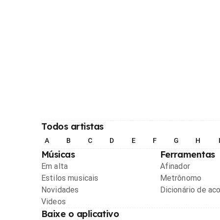
Todos artistas
A
B
C
D
E
F
G
H
Músicas
Ferramentas
Em alta
Afinador
Estilos musicais
Metrônomo
Novidades
Dicionário de ac
Videos
Baixe o aplicativo