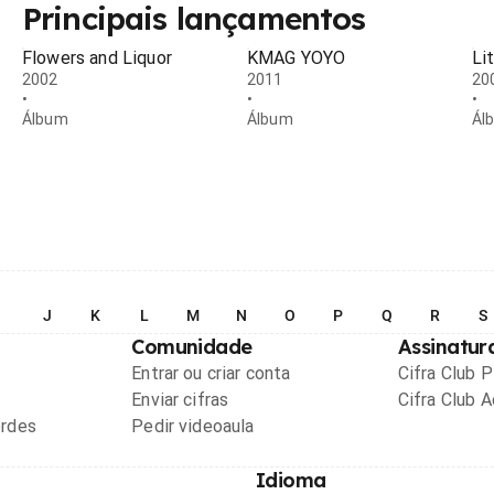
Principais lançamentos
Flowers and Liquor
KMAG YOYO
Li
2002
2011
20
•
•
•
Álbum
Álbum
Ál
I
J
K
L
M
N
O
P
Q
R
S
Comunidade
Assinatur
Entrar ou criar conta
Cifra Club 
Enviar cifras
Cifra Club 
ordes
Pedir videoaula
Idioma