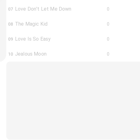
Love Don't Let Me Down
07
0
The Magic Kid
08
0
Love Is So Easy
09
0
Jealous Moon
10
0