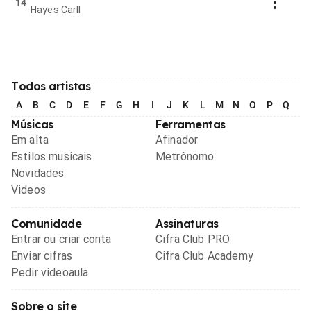
14
Hayes Carll
Todos artistas
A
B
C
D
E
F
G
H
I
J
K
L
M
N
O
P
Q
R
Músicas
Ferramentas
Em alta
Afinador
Estilos musicais
Metrônomo
Novidades
Videos
Comunidade
Assinaturas
Entrar ou criar conta
Cifra Club PRO
Enviar cifras
Cifra Club Academy
Pedir videoaula
Sobre o site