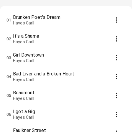
Drunken Poet's Dream
01
Hayes Carll
It's a Shame
02
Hayes Carll
Girl Downtown
03
Hayes Carll
Bad Liver and a Broken Heart
04
Hayes Carll
Beaumont
05
Hayes Carll
I got a Gig
06
Hayes Carll
Faulkner Street