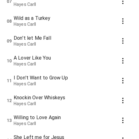
07
Hayes Carll
Wild as a Turkey
08
Hayes Carll
Don't let Me Fall
09
Hayes Carll
A Lover Like You
10
Hayes Carll
I Don't Want to Grow Up
11
Hayes Carll
Knockin Over Whiskeys
12
Hayes Carll
Willing to Love Again
13
Hayes Carll
She Left me for Jesus