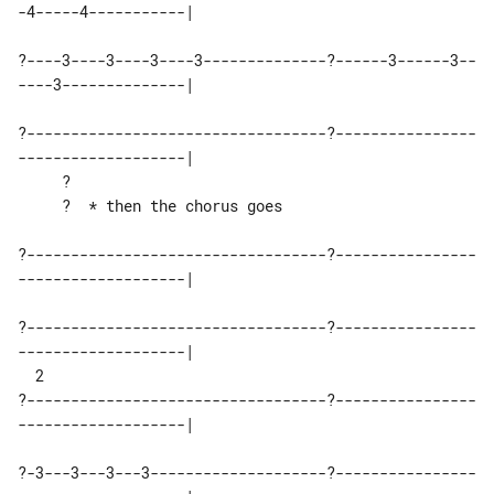
-4-----4-----------|

?----3----3----3----3--------------?------3------3--
----3--------------|

?----------------------------------?----------------
-------------------|

     ?

     ?  * then the chorus goes

?----------------------------------?----------------
-------------------|

?----------------------------------?----------------
-------------------|

  2  

?----------------------------------?----------------
-------------------|

?-3---3---3---3--------------------?----------------