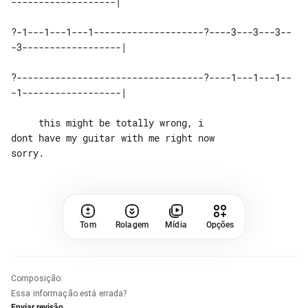
-------------------|

?-1---1---1---1--------------------?----3---3---3--
-3------------------|

?----------------------------------?----1---1---1--
-1------------------|

     this might be totally wrong, i 

dont have my guitar with me right now 

Tom
Rolagem
Mídia
Opções
Composição
:
Essa informação está errada?
Enviar revisão