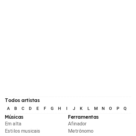
Todos artistas
A
B
C
D
E
F
G
H
I
J
K
L
M
N
O
P
Q
R
Músicas
Ferramentas
Em alta
Afinador
Estilos musicais
Metrônomo