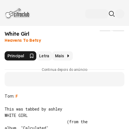
White Girl
Mídia
Heavens To Betsy
Principal
Letra
Mais
Continua depois do anúncio
Tom
:
F
This was tabbed by ashley

WHITE GIRL

                           (from the 

album  "Calculated"
