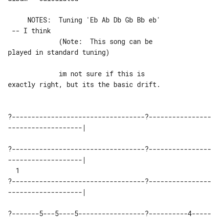
     NOTES:  Tuning 'Eb Ab Db Gb Bb eb'

 -- I think

             (Note:  This song can be 

played in standard tuning)

             im not sure if this is 

exactly right, but its the basic drift.

?----------------------------------?----------------
-------------------|

?----------------------------------?----------------
-------------------|

  1  

?----------------------------------?----------------
-------------------|

?-------5---5----5-----------------?----------4-----