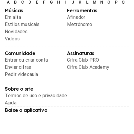
A
B
C
D
E
F
G
H
I
J
K
L
M
N
O
P
Q
R
Músicas
Ferramentas
Em alta
Afinador
Estilos musicais
Metrônomo
Novidades
Videos
Comunidade
Assinaturas
Entrar ou criar conta
Cifra Club PRO
Enviar cifras
Cifra Club Academy
Pedir videoaula
Sobre o site
Termos de uso e privacidade
Ajuda
Baixe o aplicativo