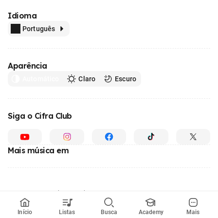
Idioma
Português
Aparência
Automático
Claro
Escuro
Siga o Cifra Club
Mais música em
Feito com
em todo o Brasil
© 1996 - 2026, o maior site de ensino de música do Brasil
Início
Listas
Busca
Academy
Mais