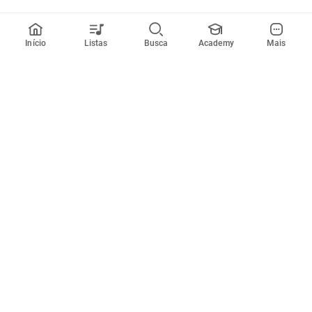
Início
Listas
Busca
Academy
Mais
Todos artistas
A
B
C
D
E
F
G
H
I
J
K
L
M
N
O
P
Q
R
Músicas
Ferramentas
Em alta
Afinador
Estilos musicais
Metrônomo
Novidades
Videos
Comunidade
Assinaturas
Entrar ou criar conta
Cifra Club PRO
Enviar cifras
Cifra Club Academy
Pedir videoaula