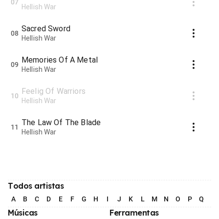
07
Hellish War
Sacred Sword
08
Hellish War
Memories Of A Metal
09
Hellish War
Feelig Of Warriors
10
Hellish War
The Law Of The Blade
11
Hellish War
Todos artistas
A
B
C
D
E
F
G
H
I
J
K
L
M
N
O
P
Q
R
Músicas
Ferramentas