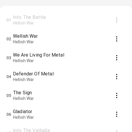
Into The Battle
01
Hellish War
Wellish War
02
Hellish War
We Are Living For Metal
03
Hellish War
Defender Of Metal
04
Hellish War
The Sign
05
Hellish War
Gladiator
06
Hellish War
Into The Vathalla