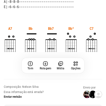
A|-8-8-8-----------------------------

A7
Bb
Bb7
Bbº
C7
Tom
Rolagem
Mídia
Opções
Composição
:
Nelson Silva
Envio por
Essa informação está errada?
Enviar revisão