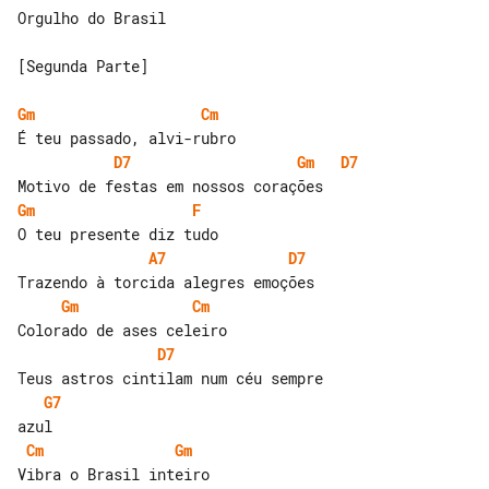
Orgulho do Brasil

[Segunda Parte]

Gm
Cm
D7
Gm
D7
Gm
F
A7
D7
Gm
Cm
D7
G7
Cm
Gm