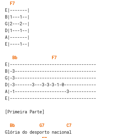
F7
E|-------| 

B|1---1--| 

G|2---2--| 

D|1---1--| 

A|-------| 

Bb
F7
E|-----------------------------------

B|-3---------------------------------

G|-3---------------------------------

D|-3-------3---3-3-3-1-0-------------

A|-1---------------------3-----------

[Primeira Parte]

Bb
G7
C7