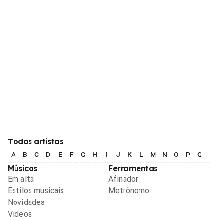
Todos artistas
A
B
C
D
E
F
G
H
I
J
K
L
M
N
O
P
Q
R
Músicas
Ferramentas
Em alta
Afinador
Estilos musicais
Metrônomo
Novidades
Videos