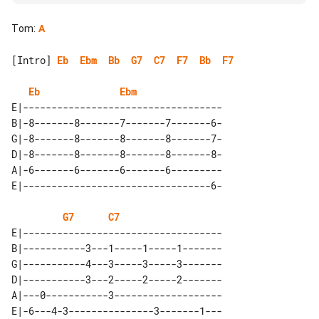
Tom
:
A
[Intro] 
Eb
Ebm
Bb
G7
C7
F7
Bb
F7
Eb
Ebm
E|-----------------------------------

B|-8-------8-------7-------7-------6-

G|-8-------8-------8-------8-------7-

D|-8-------8-------8-------8-------8-

A|-6-------6-------6-------6---------

G7
C7
E|-----------------------------------

B|-----------3---1-----1-----1-------

G|-----------4---3-----3-----3-------

D|-----------3---2-----2-----2-------

A|---0-----------3-------------------

E|-6---4-3---------------3-------1---
