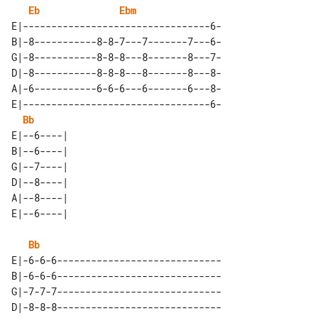
Eb
Ebm
E|---------------------------------6-

B|-8-----------8-8-7---7-------7---6-

G|-8-----------8-8-8---8-------8---7-

D|-8-----------8-8-8---8-------8---8-

A|-6-----------6-6-6---6-------6---8-

E|---------------------------------6-

Bb
E|--6----| 

B|--6----| 

G|--7----| 

D|--8----| 

A|--8----| 

Bb
E|-6-6-6-----------------------------

B|-6-6-6-----------------------------

G|-7-7-7-----------------------------

D|-8-8-8-----------------------------
