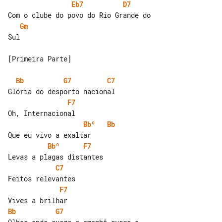
Eb7
D7
Gm
Sul

[Primeira Parte]

Bb
G7
C7
F7
Bbº
Bb
Bbº
F7
C7
F7
Bb
G7