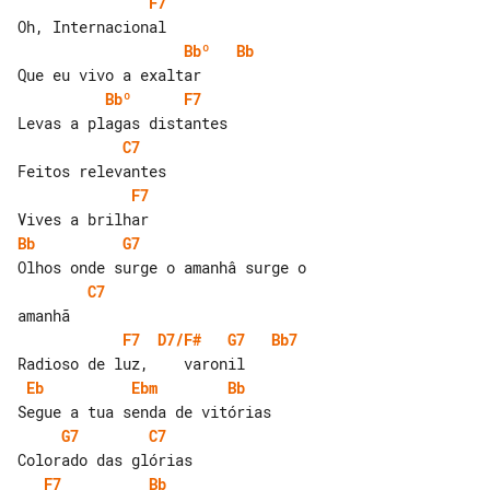
F7
Bbº
Bb
Bbº
F7
C7
F7
Bb
G7
C7
F7
D7/F#
G7
Bb7
Eb
Ebm
Bb
G7
C7
F7
Bb