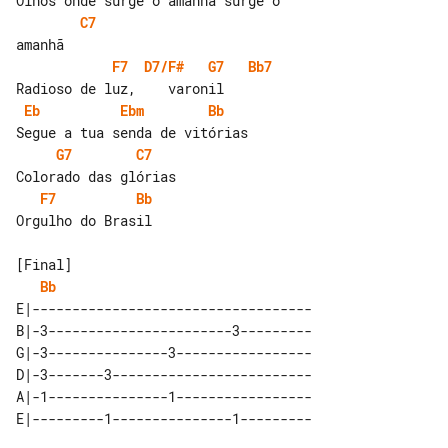
C7
F7
D7/F#
G7
Bb7
Eb
Ebm
Bb
G7
C7
F7
Bb
Orgulho do Brasil

Bb
E|-----------------------------------

B|-3-----------------------3---------

G|-3---------------3-----------------

D|-3-------3-------------------------

A|-1---------------1-----------------
