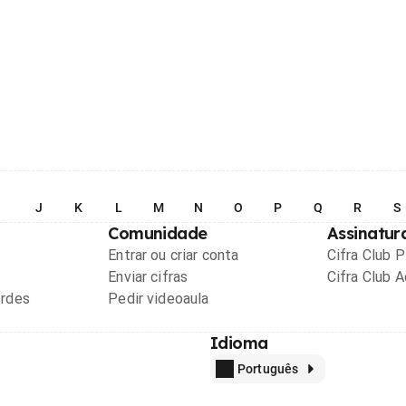
I
J
K
L
M
N
O
P
Q
R
S
Comunidade
Assinatur
Entrar ou criar conta
Cifra Club 
Enviar cifras
Cifra Club 
ordes
Pedir videoaula
Idioma
Português