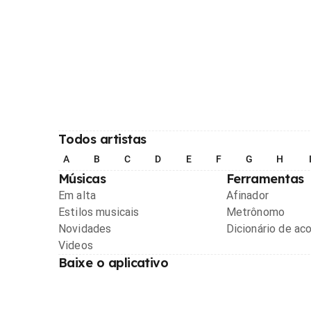
Todos artistas
A
B
C
D
E
F
G
H
Músicas
Ferramentas
Em alta
Afinador
Estilos musicais
Metrônomo
Novidades
Dicionário de ac
Videos
Baixe o aplicativo