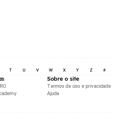
T
U
V
W
X
Y
Z
#
as
Sobre o site
PRO
Termos de uso e privacidade
Academy
Ajuda