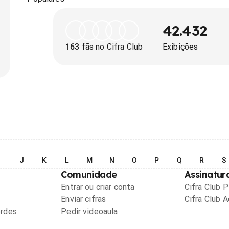
42.432
163
fãs no Cifra Club
Exibições
I
J
K
L
M
N
O
P
Q
R
S
Comunidade
Assinatur
Entrar ou criar conta
Cifra Club 
Enviar cifras
Cifra Club 
ordes
Pedir videoaula