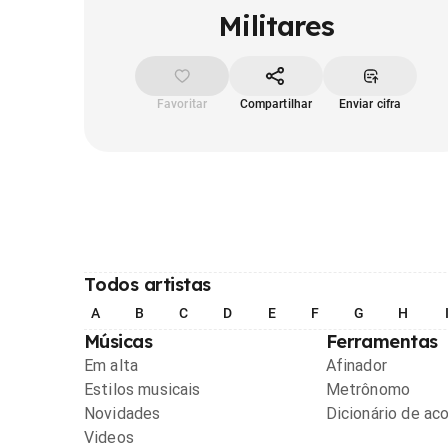
Militares
Favoritar
Compartilhar
Enviar cifra
Todos artistas
A
B
C
D
E
F
G
H
Músicas
Ferramentas
Em alta
Afinador
Estilos musicais
Metrônomo
Novidades
Dicionário de ac
Videos