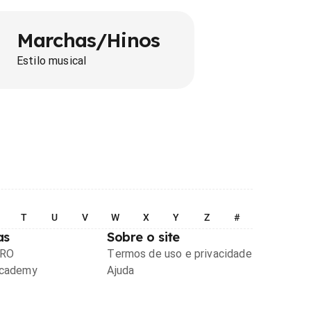
Marchas/Hinos
Estilo musical
T
U
V
W
X
Y
Z
#
as
Sobre o site
PRO
Termos de uso e privacidade
Academy
Ajuda