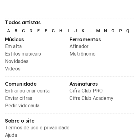
Todos artistas
A
B
C
D
E
F
G
H
I
J
K
L
M
N
O
P
Q
R
Músicas
Ferramentas
Em alta
Afinador
Estilos musicais
Metrônomo
Novidades
Videos
Comunidade
Assinaturas
Entrar ou criar conta
Cifra Club PRO
Enviar cifras
Cifra Club Academy
Pedir videoaula
Sobre o site
Termos de uso e privacidade
Ajuda