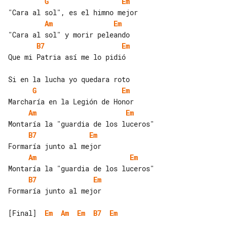
G
Em
Am
Em
B7
Em
Que mi Patria así me lo pidió

G
Em
Am
Em
B7
Em
Am
Em
B7
Em
Formaría junto al mejor

[Final]  
Em
Am
Em
B7
Em