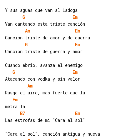
G
Em
Am
Em
G
Em
Canción triste de guerra y amor

G
Em
Am
Em
B7
Em
Las estrofas de mi "Cara al sol"
