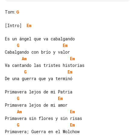
Tom
:
G
[Intro]  
Em
G
Em
Am
Em
G
Em
De una guerra que ya terminó

G
Em
Am
Em
G
Em
Primavera; Guerra en el Wolchow
