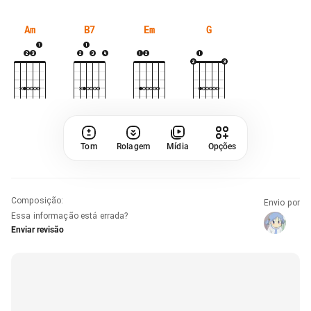
Am
B7
Em
G
Tom
Rolagem
Mídia
Opções
Composição
:
Envio por
Essa informação está errada?
Enviar revisão