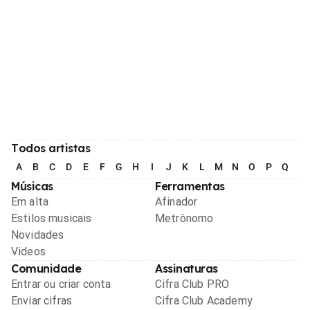
Todos artistas
A
B
C
D
E
F
G
H
I
J
K
L
M
N
O
P
Q
R
Músicas
Ferramentas
Em alta
Afinador
Estilos musicais
Metrônomo
Novidades
Videos
Comunidade
Assinaturas
Entrar ou criar conta
Cifra Club PRO
Enviar cifras
Cifra Club Academy