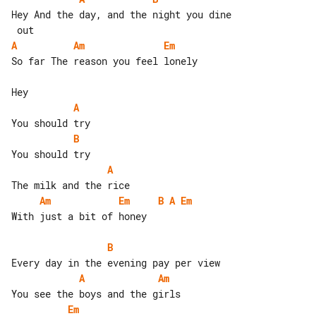
Hey And the day, and the night you dine

A
Am
Em
So far The reason you feel lonely

A
B
A
Am
Em
B
A
Em
With just a bit of honey

B
A
Am
Em