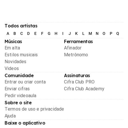
Todos artistas
A
B
C
D
E
F
G
H
I
J
K
L
M
N
O
P
Q
R
Músicas
Ferramentas
Em alta
Afinador
Estilos musicais
Metrônomo
Novidades
Videos
Comunidade
Assinaturas
Entrar ou criar conta
Cifra Club PRO
Enviar cifras
Cifra Club Academy
Pedir videoaula
Sobre o site
Termos de uso e privacidade
Ajuda
Baixe o aplicativo