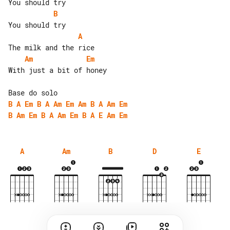
B
A
Am
Em
With just a bit of honey

B
A
Em
B
A
Am
Em
Am
B
A
Am
Em
B
Am
Em
B
A
Am
Em
B
A
E
Am
Em
A
Am
B
D
E