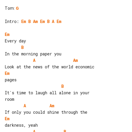
Tom
:
G
Intro: 
Em
B
Am
Em
B
A
Em
Em
B
A
Am
Em
B
It's time to laugh all alone in your 

A
Am
Em
A
B