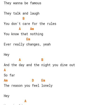
They wanna be famous

B
A
Am
Em
Ever really changes, yeah

A
B
A
Am
D
Em
The reason you feel lonely

A