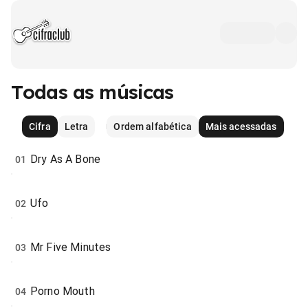
Todas as músicas
Cifra
Letra
Ordem alfabética
Mais acessadas
Dry As A Bone
01
Ufo
02
Mr Five Minutes
03
Porno Mouth
04