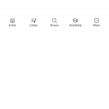
Início
Listas
Busca
Academy
Mais
Todos artistas
A
B
C
D
E
F
G
H
I
J
K
L
M
N
O
P
Q
R
Músicas
Ferramentas
Em alta
Afinador
Estilos musicais
Metrônomo
Novidades
Videos
Comunidade
Assinaturas
Entrar ou criar conta
Cifra Club PRO
Enviar cifras
Cifra Club Academy
Pedir videoaula