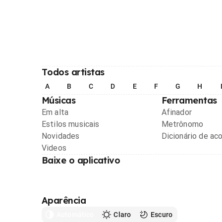
Todos artistas
A
B
C
D
E
F
G
H
Músicas
Ferramentas
Em alta
Afinador
Estilos musicais
Metrônomo
Novidades
Dicionário de ac
Videos
Baixe o aplicativo
Aparência
Automático
Claro
Escuro