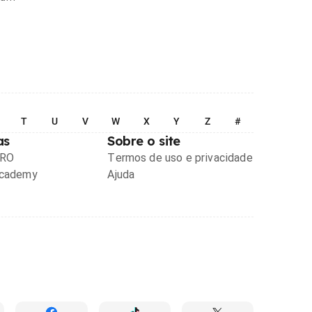
T
U
V
W
X
Y
Z
#
as
Sobre o site
PRO
Termos de uso e privacidade
Academy
Ajuda