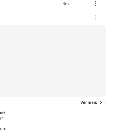
Bm
Ver mais
ank
94
bum