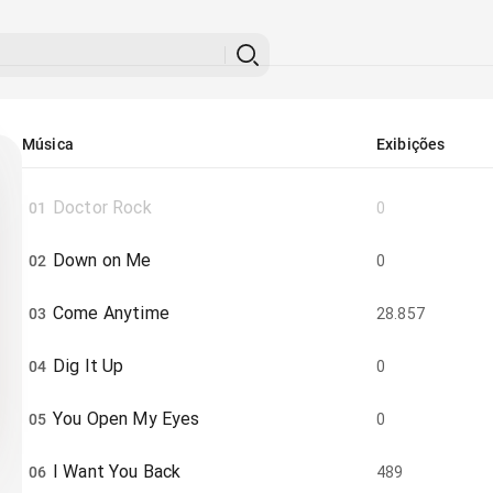
Música
Exibições
Doctor Rock
01
0
Down on Me
02
0
Come Anytime
03
28.857
Dig It Up
04
0
You Open My Eyes
05
0
I Want You Back
06
489