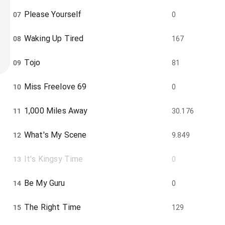
Please Yourself
07
0
Waking Up Tired
08
167
Tojo
09
81
Miss Freelove 69
10
0
1,000 Miles Away
11
30.176
What's My Scene
12
9.849
It's Kingsy Time
13
0
Be My Guru
14
0
The Right Time
15
129