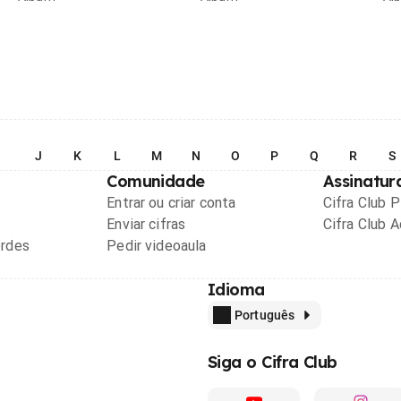
I
J
K
L
M
N
O
P
Q
R
S
Comunidade
Assinatur
Entrar ou criar conta
Cifra Club 
Enviar cifras
Cifra Club 
ordes
Pedir videoaula
Idioma
Português
Siga o Cifra Club