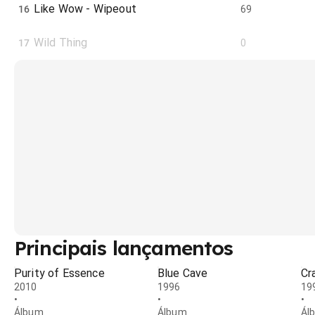
Like Wow - Wipeout
16
69
Wild Thing
17
0
Principais lançamentos
Purity of Essence
Blue Cave
Cr
2010
1996
19
•
•
•
Álbum
Álbum
Ál