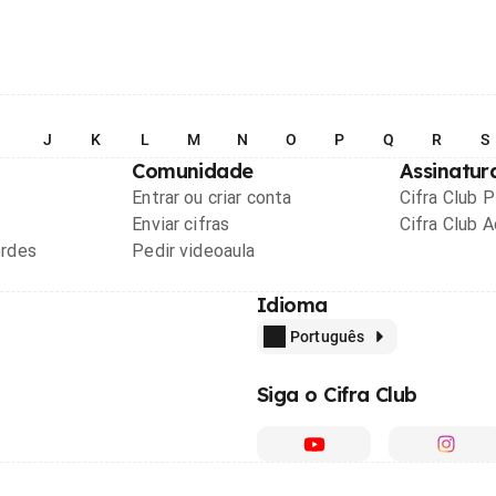
I
J
K
L
M
N
O
P
Q
R
S
Comunidade
Assinatur
Entrar ou criar conta
Cifra Club 
Enviar cifras
Cifra Club 
ordes
Pedir videoaula
Idioma
Português
Siga o Cifra Club