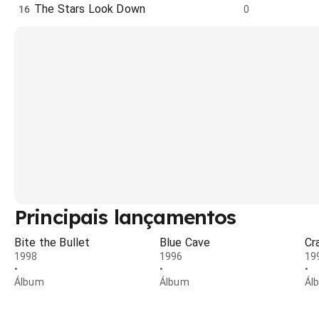
The Stars Look Down
16
0
Principais lançamentos
Bite the Bullet
Blue Cave
Cr
1998
1996
19
•
•
•
Álbum
Álbum
Ál