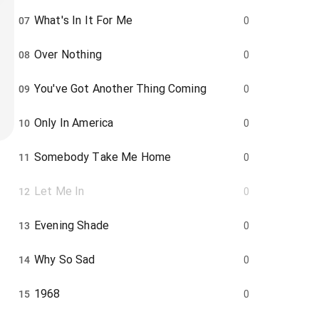
What's In It For Me
07
0
Over Nothing
08
0
You've Got Another Thing Coming
09
0
Only In America
10
0
Somebody Take Me Home
11
0
Let Me In
12
0
Evening Shade
13
0
Why So Sad
14
0
1968
15
0