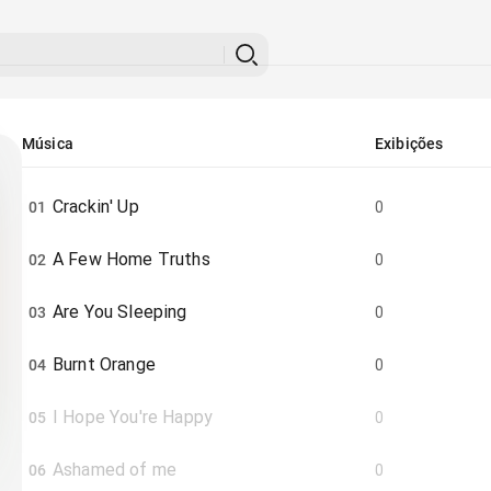
Música
Exibições
Crackin' Up
01
0
A Few Home Truths
02
0
Are You Sleeping
03
0
Burnt Orange
04
0
I Hope You're Happy
05
0
Ashamed of me
06
0