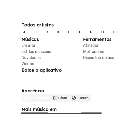
Todos artistas
A
B
C
D
E
F
G
H
Músicas
Ferramentas
Em alta
Afinador
Estilos musicais
Metrônomo
Novidades
Dicionário de ac
Videos
Baixe o aplicativo
Aparência
Automático
Claro
Escuro
Mais música em