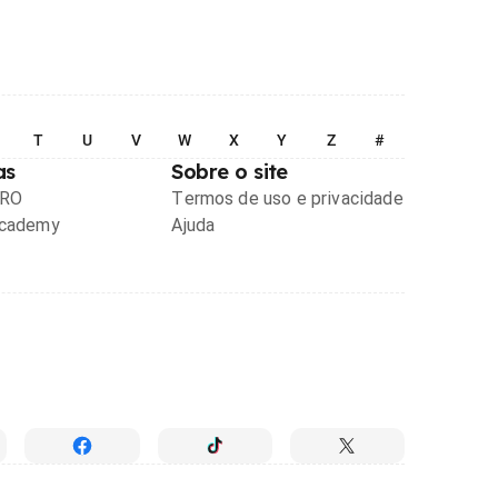
T
U
V
W
X
Y
Z
#
as
Sobre o site
PRO
Termos de uso e privacidade
Academy
Ajuda