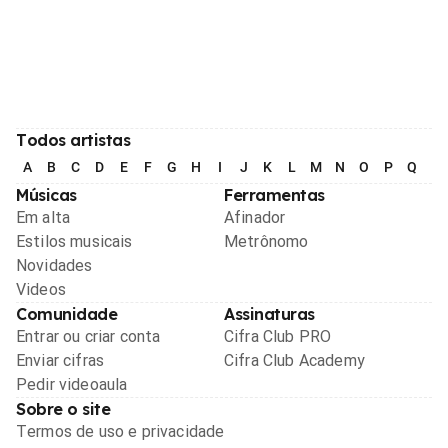
Todos artistas
A
B
C
D
E
F
G
H
I
J
K
L
M
N
O
P
Q
R
Músicas
Ferramentas
Em alta
Afinador
Estilos musicais
Metrônomo
Novidades
Videos
Comunidade
Assinaturas
Entrar ou criar conta
Cifra Club PRO
Enviar cifras
Cifra Club Academy
Pedir videoaula
Sobre o site
Termos de uso e privacidade