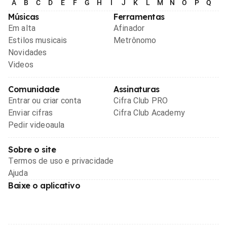
A
B
C
D
E
F
G
H
I
J
K
L
M
N
O
P
Q
R
Músicas
Ferramentas
Em alta
Afinador
Estilos musicais
Metrônomo
Novidades
Videos
Comunidade
Assinaturas
Entrar ou criar conta
Cifra Club PRO
Enviar cifras
Cifra Club Academy
Pedir videoaula
Sobre o site
Termos de uso e privacidade
Ajuda
Baixe o aplicativo