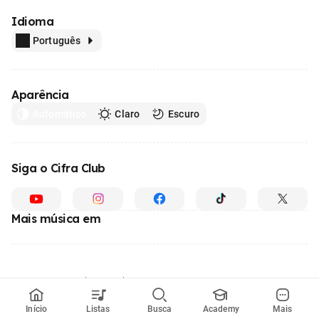
Idioma
Português
Aparência
Automático
Claro
Escuro
Siga o Cifra Club
Mais música em
Feito com
em todo o Brasil
© 1996 - 2026, o maior site de ensino de música do Brasil
Início
Listas
Busca
Academy
Mais