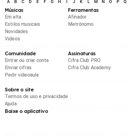
A
B
C
D
E
F
G
H
I
J
K
L
M
N
O
P
Q
R
Músicas
Ferramentas
Em alta
Afinador
Estilos musicais
Metrônomo
Novidades
Videos
Comunidade
Assinaturas
Entrar ou criar conta
Cifra Club PRO
Enviar cifras
Cifra Club Academy
Pedir videoaula
Sobre o site
Termos de uso e privacidade
Ajuda
Baixe o aplicativo