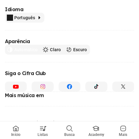
Idioma
Português
Aparência
Automático
Claro
Escuro
Siga o Cifra Club
Mais música em
Feito com
em todo o Brasil
© 1996 - 2026, o maior site de ensino de música do Brasil
Início
Listas
Busca
Academy
Mais