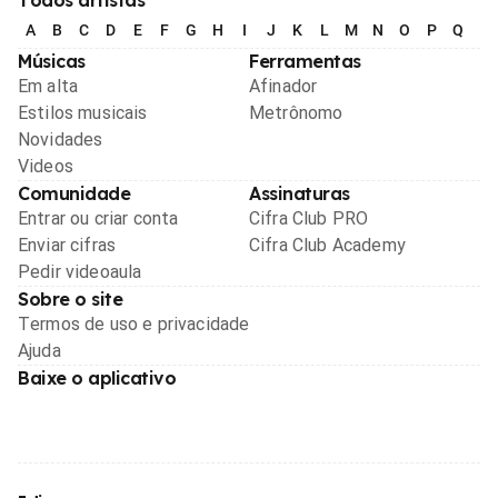
A
B
C
D
E
F
G
H
I
J
K
L
M
N
O
P
Q
R
Músicas
Ferramentas
Em alta
Afinador
Estilos musicais
Metrônomo
Novidades
Videos
Comunidade
Assinaturas
Entrar ou criar conta
Cifra Club PRO
Enviar cifras
Cifra Club Academy
Pedir videoaula
Sobre o site
Termos de uso e privacidade
Ajuda
Baixe o aplicativo