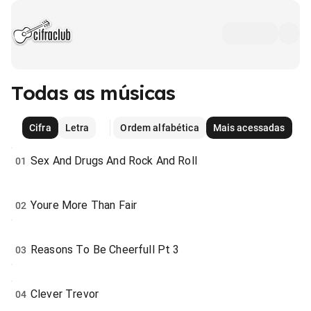
Todas as músicas
Cifra
Letra
Ordem alfabética
Mais acessadas
Sex And Drugs And Rock And Roll
01
Youre More Than Fair
02
Reasons To Be Cheerfull Pt 3
03
Clever Trevor
04