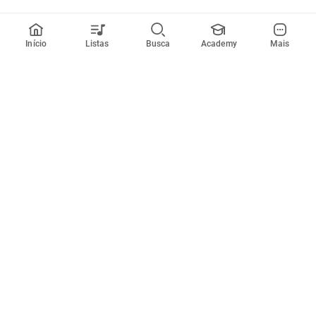
Início
Listas
Busca
Academy
Mais
Todos artistas
A
B
C
D
E
F
G
H
I
J
K
L
M
N
O
P
Q
R
Músicas
Ferramentas
Em alta
Afinador
Estilos musicais
Metrônomo
Novidades
Videos
Comunidade
Assinaturas
Entrar ou criar conta
Cifra Club PRO
Enviar cifras
Cifra Club Academy
Pedir videoaula