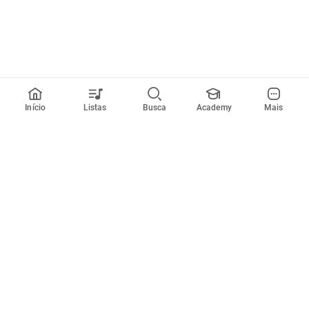
Início
Listas
Busca
Academy
Mais
Todos artistas
A
B
C
D
E
F
G
H
I
J
K
L
M
N
O
P
Q
R
Músicas
Ferramentas
Em alta
Afinador
Estilos musicais
Metrônomo
Novidades
Videos
Comunidade
Assinaturas