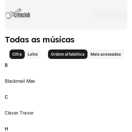
Todas as músicas
Cifra
Letra
Ordem alfabética
Mais acessadas
B
Blackmail Man
C
Clever Trevor
H