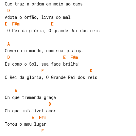
D
E
F#m
E
 O Rei da glória, O grande Rei dos reis

A
D
E
F#m
E
D
O Rei da glória, O Grande Rei dos reis

A
D
E
F#m
E