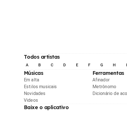
Todos artistas
A
B
C
D
E
F
G
H
Músicas
Ferramentas
Em alta
Afinador
Estilos musicais
Metrônomo
Novidades
Dicionário de ac
Videos
Baixe o aplicativo