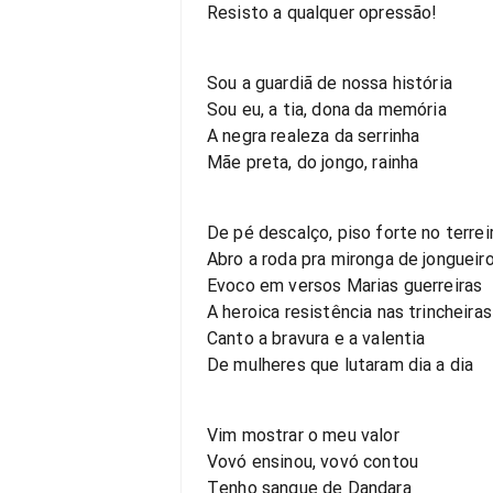
Resisto a qualquer opressão!
Sou a guardiã de nossa história
Sou eu, a tia, dona da memória
A negra realeza da serrinha
Mãe preta, do jongo, rainha
De pé descalço, piso forte no terrei
Abro a roda pra mironga de jongueir
Evoco em versos Marias guerreiras
A heroica resistência nas trincheiras
Canto a bravura e a valentia
De mulheres que lutaram dia a dia
Vim mostrar o meu valor
Vovó ensinou, vovó contou
Tenho sangue de Dandara