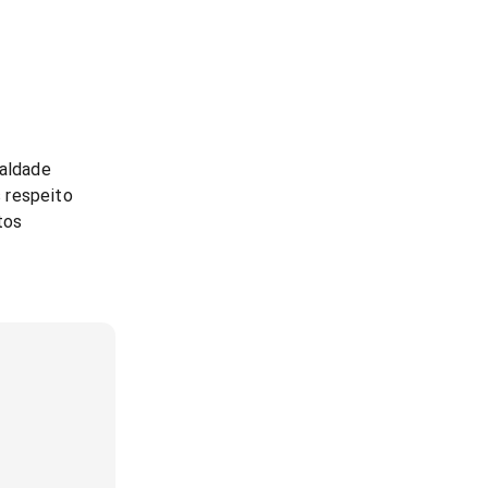
ualdade
 respeito
tos