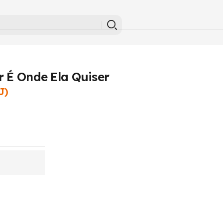
r É Onde Ela Quiser
J)
?