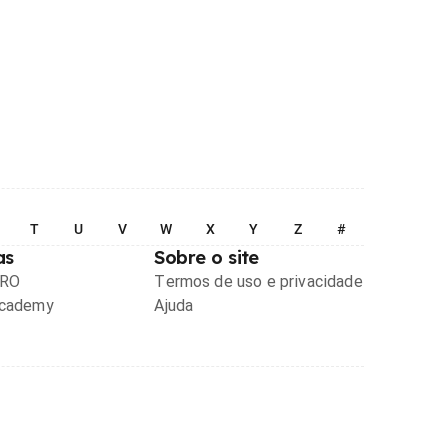
T
U
V
W
X
Y
Z
#
as
Sobre o site
PRO
Termos de uso e privacidade
Academy
Ajuda