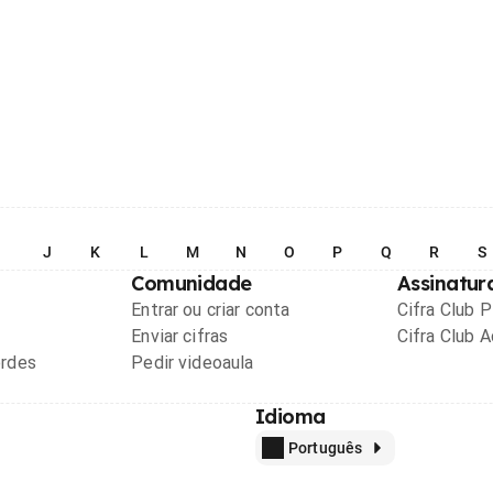
I
J
K
L
M
N
O
P
Q
R
S
Comunidade
Assinatur
Entrar ou criar conta
Cifra Club 
Enviar cifras
Cifra Club 
ordes
Pedir videoaula
Idioma
Português