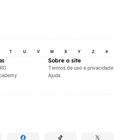
T
U
V
W
X
Y
Z
#
as
Sobre o site
PRO
Termos de uso e privacidade
Academy
Ajuda