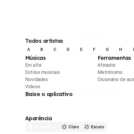
Todos artistas
A
B
C
D
E
F
G
H
Músicas
Ferramentas
Em alta
Afinador
Estilos musicais
Metrônomo
Novidades
Dicionário de ac
Videos
Baixe o aplicativo
Aparência
Automático
Claro
Escuro