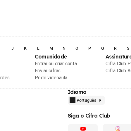
I
J
K
L
M
N
O
P
Q
R
S
Comunidade
Assinatur
Entrar ou criar conta
Cifra Club 
Enviar cifras
Cifra Club 
ordes
Pedir videoaula
Idioma
Português
Siga o Cifra Club