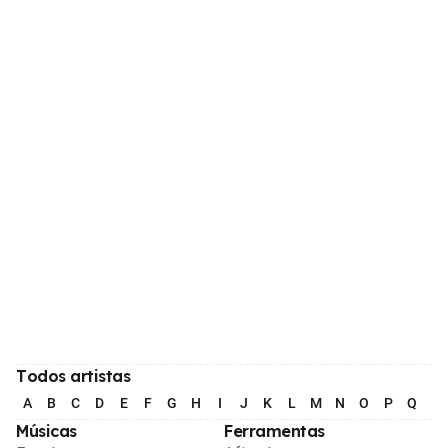
Todos artistas
A
B
C
D
E
F
G
H
I
J
K
L
M
N
O
P
Q
R
Músicas
Ferramentas