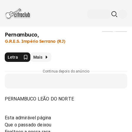
Pernambuco,
Mídia
G.R.E.S. Império Serrano (RJ)
Letra
Mais
Continua depois do anúncio
PERNAMBUCO LEÃO DO NORTE
Esta admirável página
Que o passado deixou
Enaltece a nossa raça