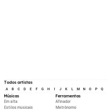
Todos artistas
A
B
C
D
E
F
G
H
I
J
K
L
M
N
O
P
Q
R
Músicas
Ferramentas
Em alta
Afinador
Estilos musicais
Metrônomo