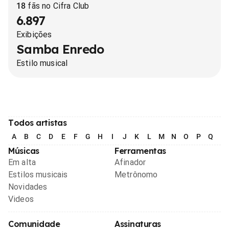
18
fãs no Cifra Club
6.897
Exibições
Samba Enredo
Estilo musical
Todos artistas
A
B
C
D
E
F
G
H
I
J
K
L
M
N
O
P
Q
R
Músicas
Ferramentas
Em alta
Afinador
Estilos musicais
Metrônomo
Novidades
Videos
Comunidade
Assinaturas