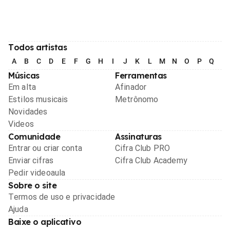
Todos artistas
A
B
C
D
E
F
G
H
I
J
K
L
M
N
O
P
Q
R
Músicas
Ferramentas
Em alta
Afinador
Estilos musicais
Metrônomo
Novidades
Videos
Comunidade
Assinaturas
Entrar ou criar conta
Cifra Club PRO
Enviar cifras
Cifra Club Academy
Pedir videoaula
Sobre o site
Termos de uso e privacidade
Ajuda
Baixe o aplicativo