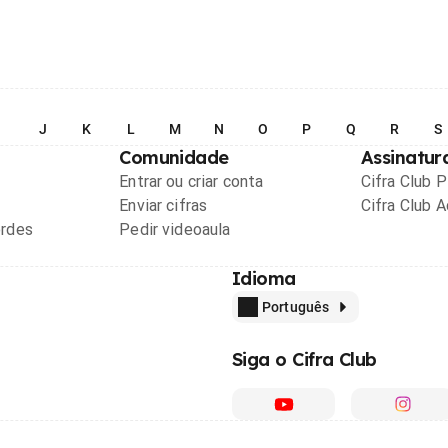
I
J
K
L
M
N
O
P
Q
R
S
Comunidade
Assinatur
Entrar ou criar conta
Cifra Club 
Enviar cifras
Cifra Club 
ordes
Pedir videoaula
Idioma
Português
Siga o Cifra Club