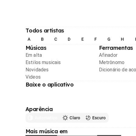
Todos artistas
A
B
C
D
E
F
G
H
Músicas
Ferramentas
Em alta
Afinador
Estilos musicais
Metrônomo
Novidades
Dicionário de ac
Videos
Baixe o aplicativo
Aparência
Automático
Claro
Escuro
Mais música em