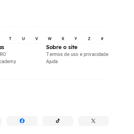
T
U
V
W
X
Y
Z
#
as
Sobre o site
PRO
Termos de uso e privacidade
Academy
Ajuda