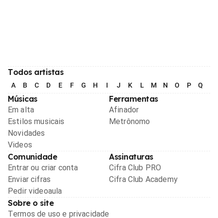
Todos artistas
A
B
C
D
E
F
G
H
I
J
K
L
M
N
O
P
Q
R
Músicas
Ferramentas
Em alta
Afinador
Estilos musicais
Metrônomo
Novidades
Videos
Comunidade
Assinaturas
Entrar ou criar conta
Cifra Club PRO
Enviar cifras
Cifra Club Academy
Pedir videoaula
Sobre o site
Termos de uso e privacidade