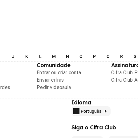
I
J
K
L
M
N
O
P
Q
R
S
Comunidade
Assinatur
Entrar ou criar conta
Cifra Club 
Enviar cifras
Cifra Club 
ordes
Pedir videoaula
Idioma
Português
Siga o Cifra Club