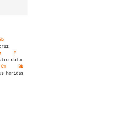
Eb
b
F
Cm
Bb