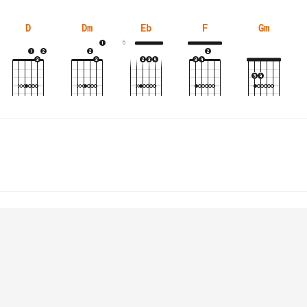
D
Dm
Eb
F
Gm
6