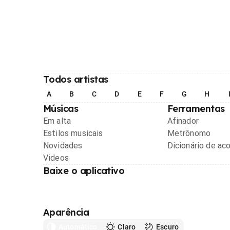
Todos artistas
A
B
C
D
E
F
G
H
Músicas
Ferramentas
Em alta
Afinador
Estilos musicais
Metrônomo
Novidades
Dicionário de ac
Videos
Baixe o aplicativo
Aparência
Automático
Claro
Escuro