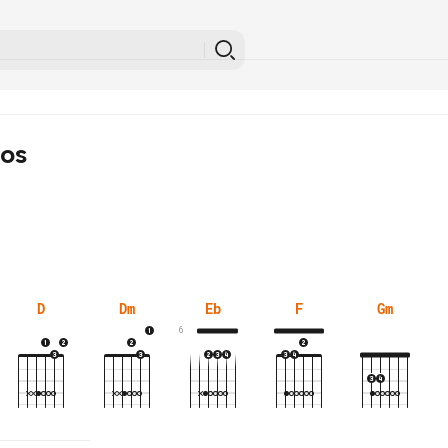
ios
D
Dm
Eb
F
Gm
6