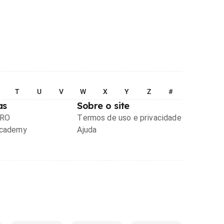
T
U
V
W
X
Y
Z
#
as
Sobre o site
PRO
Termos de uso e privacidade
Academy
Ajuda