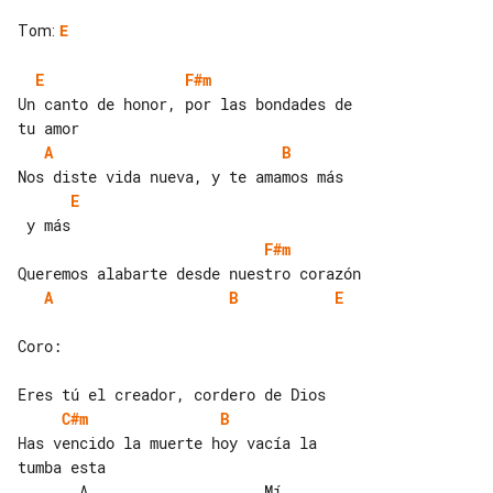
Tom
:
E
E
F#m
Un canto de honor, por las bondades de 

A
B
E
F#m
A
B
E
Coro:

C#m
B
Has vencido la muerte hoy vacía la 

tumba esta

       A                    Mí
