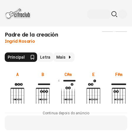
Padre de la creación
Mídia
Ingrid Rosario
Principal
Letra
Mais
A
B
C#m
E
F#m
4
Continua depois do anúncio