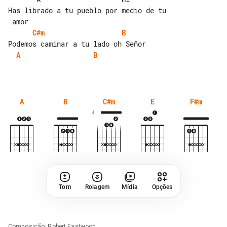
Has librado a tu pueblo por medio de tu

C#m
B
A
B
A
B
C#m
E
F#m
4
Tom
Rolagem
Mídia
Opções
Composição
:
Robert Eastwood