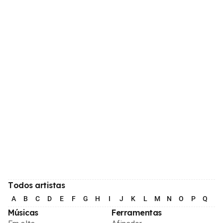
Todos artistas
A
B
C
D
E
F
G
H
I
J
K
L
M
N
O
P
Q
R
Músicas
Ferramentas