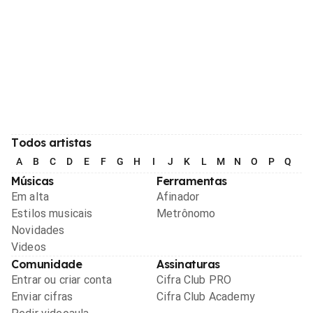
Todos artistas
A
B
C
D
E
F
G
H
I
J
K
L
M
N
O
P
Q
R
Músicas
Ferramentas
Em alta
Afinador
Estilos musicais
Metrônomo
Novidades
Videos
Comunidade
Assinaturas
Entrar ou criar conta
Cifra Club PRO
Enviar cifras
Cifra Club Academy