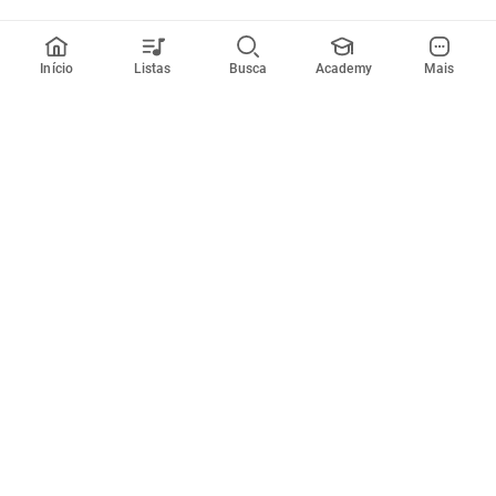
Início
Listas
Busca
Academy
Mais
Todos artistas
A
B
C
D
E
F
G
H
I
J
K
L
M
N
O
P
Q
R
Músicas
Ferramentas
Em alta
Afinador
Estilos musicais
Metrônomo
Novidades
Videos
Comunidade
Assinaturas
Entrar ou criar conta
Cifra Club PRO
Enviar cifras
Cifra Club Academy
Pedir videoaula