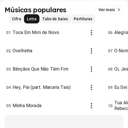
Músicas populares
Ver mais
Cifra
Letra
Tabs de baixo
Partituras
Toca Em Mim de Novo
Alegri
01
06
Ovelhinha
O Nom
02
07
Bênçãos Que Não Têm Fim
Oi, Je
03
08
Hey, Pai (part. Marcela Tais)
Eu Se
04
09
Tua Al
Minha Morada
05
10
Rebeca