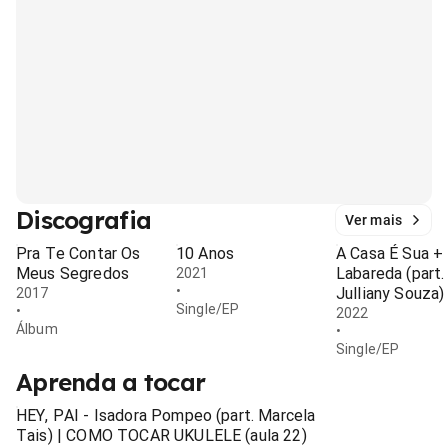
Discografia
Ver mais
Pra Te Contar Os
10 Anos
A Casa É Sua +
Meus Segredos
Labareda (part.
2021
•
Julliany Souza)
2017
Single/EP
•
2022
Álbum
•
Single/EP
Aprenda a tocar
HEY, PAI - Isadora Pompeo (part. Marcela
Tais) | COMO TOCAR UKULELE (aula 22)