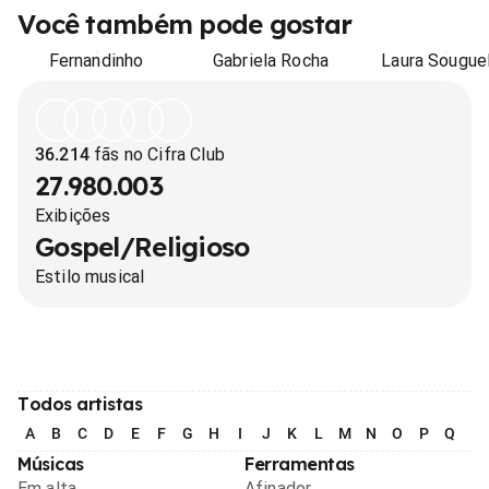
Você também pode gostar
Fernandinho
Gabriela Rocha
Laura Souguel
36.214
fãs no Cifra Club
27.980.003
Exibições
Gospel/Religioso
Estilo musical
Todos artistas
A
B
C
D
E
F
G
H
I
J
K
L
M
N
O
P
Q
R
Músicas
Ferramentas
Em alta
Afinador