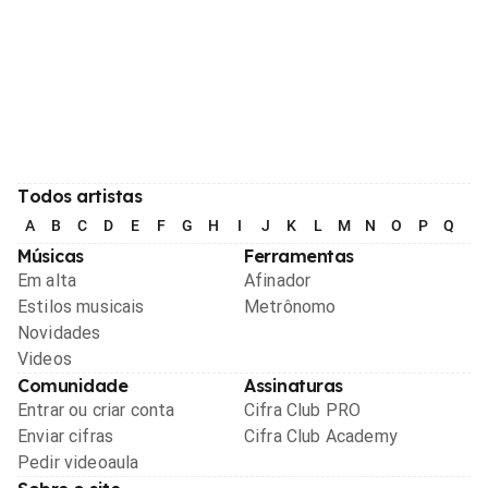
Todos artistas
A
B
C
D
E
F
G
H
I
J
K
L
M
N
O
P
Q
R
Músicas
Ferramentas
Em alta
Afinador
Estilos musicais
Metrônomo
Novidades
Videos
Comunidade
Assinaturas
Entrar ou criar conta
Cifra Club PRO
Enviar cifras
Cifra Club Academy
Pedir videoaula