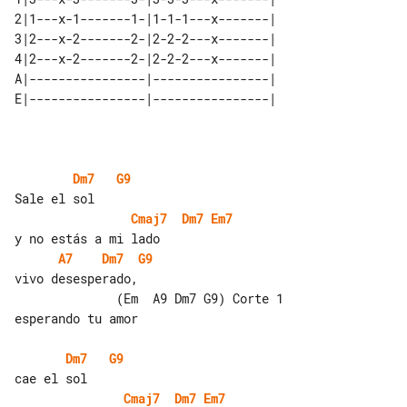
2|1---x-1-------1-|1-1-1---x-------| 

3|2---x-2-------2-|2-2-2---x-------| 

4|2---x-2-------2-|2-2-2---x-------| 

A|----------------|----------------| 

Dm7
G9
Cmaj7
Dm7
Em7
A7
Dm7
G9
vivo desesperado,

              (Em  A9 Dm7 G9) Corte 1

esperando tu amor

Dm7
G9
Cmaj7
Dm7
Em7