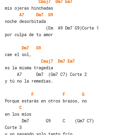
Cmaj7
Dm7
Em7
A7
Dm7
G9
noche desorbitada

                 (Em  A9 Dm7 G9)Corte 1

por culpa de tu amor

Dm7
G9
Cmaj7
Dm7
Em7
es la misma tragedia

     A7      Dm7  (Gm7 C7) Corte 2

y tú no la remedias.

F
F
G
C
en los míos

       Dm7       G9     C    (Gm7 C7) 

Corte 3
