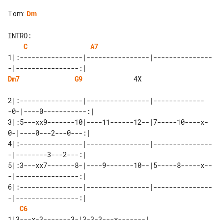
Tom
:
Dm
C
A7
1|:----------------|----------------|---------------
Dm7
G9
             4X

2|:----------------|----------------|-------------
-0-|----0-----------:|

3|:5---xx9-------10|----11------12--|7-----10----x-
0-|----0---2---0---:|

4|:----------------|----------------|---------------
-|--------3---2---:|

5|:3---xx7-------8-|----9-------10--|5-----8-----x--
-|----------------:|

6|:----------------|----------------|---------------
C6
1|3---x-3-------3-|3-3-3---x-------| 
