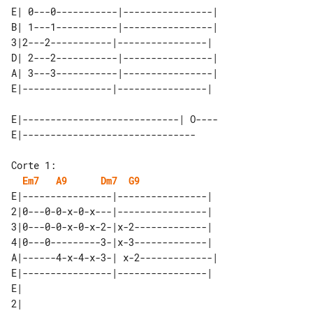
E| 0---0-----------|----------------| 

B| 1---1-----------|----------------| 

3|2---2-----------|----------------|  

D| 2---2-----------|----------------| 

A| 3---3-----------|----------------| 

E|----------------------------| O----

Corte 1:

Em7
A9
Dm7
G9
E|----------------|----------------| 

2|0---0-0-x-0-x---|----------------| 

3|0---0-0-x-0-x-2-|x-2-------------| 

4|0---0---------3-|x-3-------------| 

A|------4-x-4-x-3-| x-2-------------|

E|----------------|----------------| 

E| 

2| 
