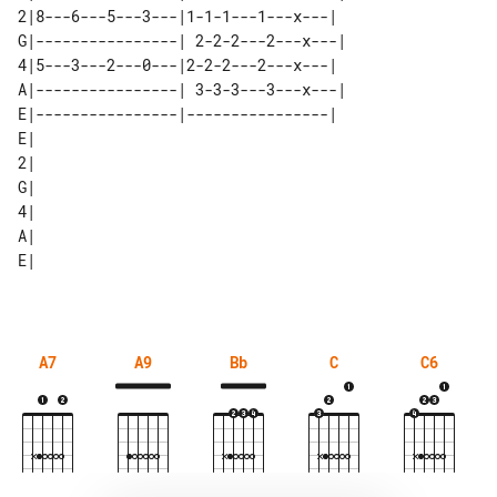
2|8---6---5---3---|1-1-1---1---x---| 

G|----------------| 2-2-2---2---x---|

4|5---3---2---0---|2-2-2---2---x---| 

A|----------------| 3-3-3---3---x---|

E|----------------|----------------| 

E| 

2| 

G| 

4| 

A| 

A7
A9
Bb
C
C6