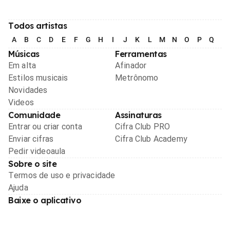
Todos artistas
A
B
C
D
E
F
G
H
I
J
K
L
M
N
O
P
Q
R
Músicas
Ferramentas
Em alta
Afinador
Estilos musicais
Metrônomo
Novidades
Videos
Comunidade
Assinaturas
Entrar ou criar conta
Cifra Club PRO
Enviar cifras
Cifra Club Academy
Pedir videoaula
Sobre o site
Termos de uso e privacidade
Ajuda
Baixe o aplicativo