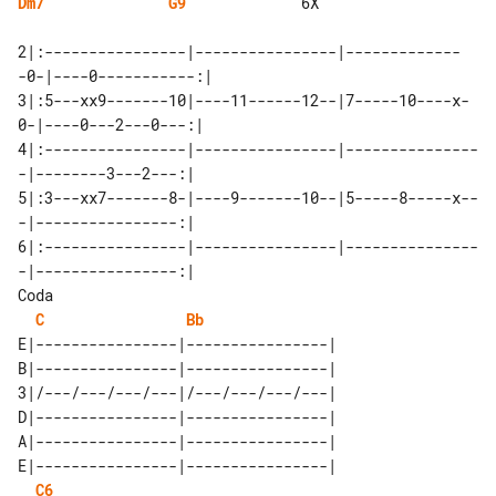
Dm7
G9
             6X

2|:----------------|----------------|-------------
-0-|----0-----------:|

3|:5---xx9-------10|----11------12--|7-----10----x-
0-|----0---2---0---:|

4|:----------------|----------------|---------------
-|--------3---2---:|

5|:3---xx7-------8-|----9-------10--|5-----8-----x--
-|----------------:|

6|:----------------|----------------|---------------
Coda

C
Bb
E|----------------|----------------|

B|----------------|----------------|

3|/---/---/---/---|/---/---/---/---|

D|----------------|----------------|

A|----------------|----------------|

E|----------------|----------------|

C6