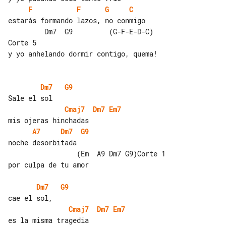
F
F
G
C
estarás formando lazos, no conmigo

         Dm7  G9         (G-F-E-D-C) 

Corte 5

y yo anhelando dormir contigo, quema!

Dm7
G9
Cmaj7
Dm7
Em7
A7
Dm7
G9
noche desorbitada

                 (Em  A9 Dm7 G9)Corte 1

por culpa de tu amor

Dm7
G9
Cmaj7
Dm7
Em7
es la misma tragedia
