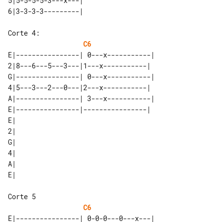
5|5-5-5-5-3---x---| 

Corte 4:

C6
E|----------------| 0---x-----------|

2|8---6---5---3---|1---x-----------| 

G|----------------| 0---x-----------|

4|5---3---2---0---|2---x-----------| 

A|----------------| 3---x-----------|

E|----------------|----------------| 

E| 

2| 

G| 

4| 

A| 

Corte 5

C6
E|----------------| 0-0-0---0---x---|
