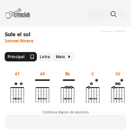
Sale el sol
Mídia
Ismael Rivera
Principal
Letra
Mais
A7
A9
Bb
C
C6
Continua depois do anúncio