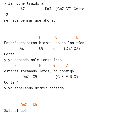
y la noche traidora

        A7          Dm7  (Gm7 C7) Corte

 2

me hace pensar que ahora.

F
F
G
C
Estarás en otros brazos, no en los míos

       Dm7       G9     C    (Gm7 C7) 

Corte 3

F
F
G
C
estarás formando lazos, no conmigo

         Dm7  G9         (G-F-E-D-C) 

Corte 4

y yo anhelando dormir contigo.

Dm7
G9