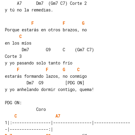
     A7      Dm7  (Gm7 C7) Corte 2

y tú no la remedias.

F
F
G
C
en los míos

       Dm7       G9     C    (Gm7 C7) 

Corte 3

F
F
G
C
estarás formando lazos, no conmigo

         Dm7  G9         [PDG ON]

y yo anhelando dormir contigo, quema!

PDG ON:                                

C
A7
1|:----------------|----------------|---------------