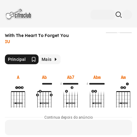
With The Heart To Forget You
Mídia
IU
Principal
Mais
A
Ab
Ab7
Abm
Am
4
4
Continua depois do anúncio