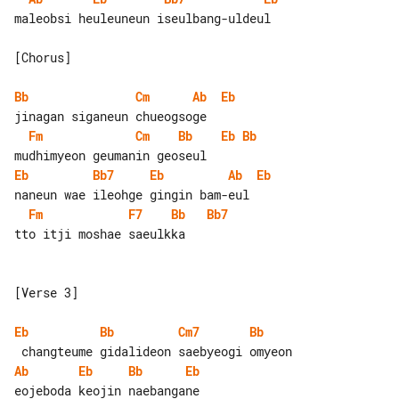
maleobsi heuleuneun iseulbang-uldeul

[Chorus]

Bb
Cm
Ab
Eb
Fm
Cm
Bb
Eb
Bb
Eb
Bb7
Eb
Ab
Eb
Fm
F7
Bb
Bb7
tto itji moshae saeulkka

[Verse 3]

Eb
Bb
Cm7
Bb
Ab
Eb
Bb
Eb