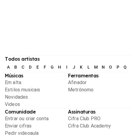
Todos artistas
A
B
C
D
E
F
G
H
I
J
K
L
M
N
O
P
Q
R
Músicas
Ferramentas
Em alta
Afinador
Estilos musicais
Metrônomo
Novidades
Videos
Comunidade
Assinaturas
Entrar ou criar conta
Cifra Club PRO
Enviar cifras
Cifra Club Academy
Pedir videoaula