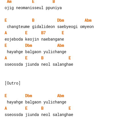
Am
E
B
ojig neomanisseul ppuniya

E
B
Dbm
Abm
A
E
B7
E
E
Dbm
Abm
A
E
B
E
sseossda jiunda neol salanghae

[Outro]

E
Dbm
Abm
A
E
B
E