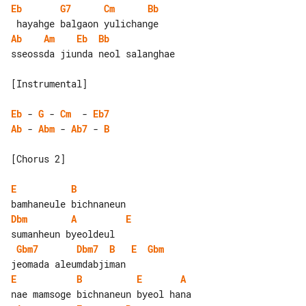
Eb
G7
Cm
Bb
Ab
Am
Eb
Bb
sseossda jiunda neol salanghae

[Instrumental]

Eb
 - 
G
 - 
Cm
  - 
Eb7
Ab
 - 
Abm
 - 
Ab7
 - 
B
[Chorus 2]

E
B
Dbm
A
E
Gbm7
Dbm7
B
E
Gbm
E
B
E
A