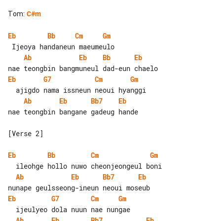
Tom
:
C#m
Eb
Bb
Cm
Gm
Ab
Eb
Bb
Eb
Eb
G7
Cm
Gm
Ab
Eb
Bb7
Eb
nae teongbin bangane gadeug hande

[Verse 2]

Eb
Bb
Cm
Gm
Ab
Eb
Bb7
Eb
Eb
G7
Cm
Gm
Ab
Eb
Bb7
Eb