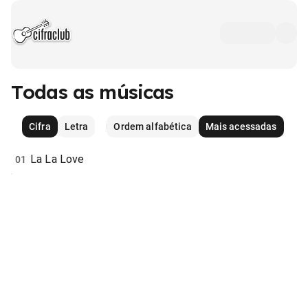
Todas as músicas
Cifra
Letra
Ordem alfabética
Mais acessadas
La La Love
01