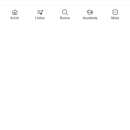
Início
Listas
Busca
Academy
Mais
Todos artistas
A
B
C
D
E
F
G
H
I
J
K
L
M
N
O
P
Q
R
Músicas
Ferramentas
Em alta
Afinador
Estilos musicais
Metrônomo
Novidades
Videos
Comunidade
Assinaturas
Entrar ou criar conta
Cifra Club PRO
Enviar cifras
Cifra Club Academy
Pedir videoaula